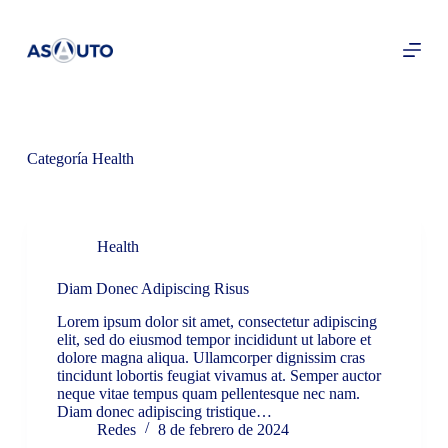
S
a
l
t
a
r
a
l
Categoría
Health
c
o
n
t
e
Health
n
i
d
Diam Donec Adipiscing Risus
o
Lorem ipsum dolor sit amet, consectetur adipiscing
elit, sed do eiusmod tempor incididunt ut labore et
dolore magna aliqua. Ullamcorper dignissim cras
tincidunt lobortis feugiat vivamus at. Semper auctor
neque vitae tempus quam pellentesque nec nam.
Diam donec adipiscing tristique…
Redes
8 de febrero de 2024