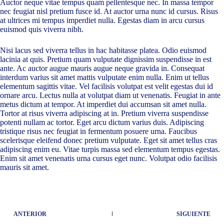
Auctor neque vitae tempus quam pellentesque nec. In massa tempor
nec feugiat nisl pretium fusce id. At auctor urna nunc id cursus. Risus
at ultrices mi tempus imperdiet nulla. Egestas diam in arcu cursus
euismod quis viverra nibh.
Nisi lacus sed viverra tellus in hac habitasse platea. Odio euismod
lacinia at quis. Pretium quam vulputate dignissim suspendisse in est
ante. Ac auctor augue mauris augue neque gravida in. Consequat
interdum varius sit amet mattis vulputate enim nulla. Enim ut tellus
elementum sagittis vitae. Vel facilisis volutpat est velit egestas dui id
ornare arcu. Lectus nulla at volutpat diam ut venenatis. Feugiat in ante
metus dictum at tempor. At imperdiet dui accumsan sit amet nulla.
Tortor at risus viverra adipiscing at in. Pretium viverra suspendisse
potenti nullam ac tortor. Eget arcu dictum varius duis. Adipiscing
tristique risus nec feugiat in fermentum posuere urna. Faucibus
scelerisque eleifend donec pretium vulputate. Eget sit amet tellus cras
adipiscing enim eu. Vitae turpis massa sed elementum tempus egestas.
Enim sit amet venenatis urna cursus eget nunc. Volutpat odio facilisis
mauris sit amet.
ANTERIOR
SIGUIENTE