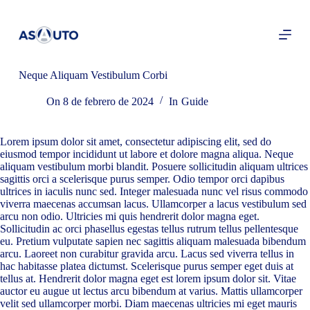
S
a
l
t
a
r
Neque Aliquam Vestibulum Corbi
a
l
On
8 de febrero de 2024
In
Guide
c
o
n
Lorem ipsum dolor sit amet, consectetur adipiscing elit, sed do
t
eiusmod tempor incididunt ut labore et dolore magna aliqua. Neque
e
aliquam vestibulum morbi blandit. Posuere sollicitudin aliquam ultrices
n
sagittis orci a scelerisque purus semper. Odio tempor orci dapibus
i
ultrices in iaculis nunc sed. Integer malesuada nunc vel risus commodo
d
viverra maecenas accumsan lacus. Ullamcorper a lacus vestibulum sed
o
arcu non odio. Ultricies mi quis hendrerit dolor magna eget.
Sollicitudin ac orci phasellus egestas tellus rutrum tellus pellentesque
eu. Pretium vulputate sapien nec sagittis aliquam malesuada bibendum
arcu. Laoreet non curabitur gravida arcu. Lacus sed viverra tellus in
hac habitasse platea dictumst. Scelerisque purus semper eget duis at
tellus at. Hendrerit dolor magna eget est lorem ipsum dolor sit. Vitae
auctor eu augue ut lectus arcu bibendum at varius. Mattis ullamcorper
velit sed ullamcorper morbi. Diam maecenas ultricies mi eget mauris