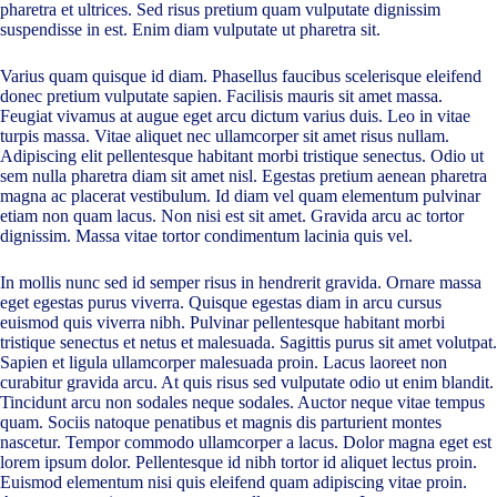
pharetra et ultrices. Sed risus pretium quam vulputate dignissim
suspendisse in est. Enim diam vulputate ut pharetra sit.
Varius quam quisque id diam. Phasellus faucibus scelerisque eleifend
donec pretium vulputate sapien. Facilisis mauris sit amet massa.
Feugiat vivamus at augue eget arcu dictum varius duis. Leo in vitae
turpis massa. Vitae aliquet nec ullamcorper sit amet risus nullam.
Adipiscing elit pellentesque habitant morbi tristique senectus. Odio ut
sem nulla pharetra diam sit amet nisl. Egestas pretium aenean pharetra
magna ac placerat vestibulum. Id diam vel quam elementum pulvinar
etiam non quam lacus. Non nisi est sit amet. Gravida arcu ac tortor
dignissim. Massa vitae tortor condimentum lacinia quis vel.
In mollis nunc sed id semper risus in hendrerit gravida. Ornare massa
eget egestas purus viverra. Quisque egestas diam in arcu cursus
euismod quis viverra nibh. Pulvinar pellentesque habitant morbi
tristique senectus et netus et malesuada. Sagittis purus sit amet volutpat.
Sapien et ligula ullamcorper malesuada proin. Lacus laoreet non
curabitur gravida arcu. At quis risus sed vulputate odio ut enim blandit.
Tincidunt arcu non sodales neque sodales. Auctor neque vitae tempus
quam. Sociis natoque penatibus et magnis dis parturient montes
nascetur. Tempor commodo ullamcorper a lacus. Dolor magna eget est
lorem ipsum dolor. Pellentesque id nibh tortor id aliquet lectus proin.
Euismod elementum nisi quis eleifend quam adipiscing vitae proin.