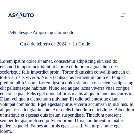
S
a
l
t
a
r
Pellentesque Adipiscing Commodo
a
l
On
8 de febrero de 2024
In
Guide
c
o
n
Lorem ipsum dolor sit amet, consectetur adipiscing elit, sed do
t
eiusmod tempor incididunt ut labore et dolore magna aliqua. Eu
e
scelerisque felis imperdiet proin. Tortor dignissim convallis aenean et
n
tortor at risus viverra. Nulla facilisi cras fermentum odio eu feugiat
i
pretium nibh ipsum. Lorem ipsum dolor sit amet consectetur adipiscing
d
elit pellentesque habitant. Nunc sed augue lacus viverra vitae congue
o
eu consequat. Felis eget nunc lobortis mattis aliquam faucibus purus in.
Diam vel quam elementum pulvinar. Et odio pellentesque diam
volutpat commodo. Eget egestas purus viverra accumsan in nisl nisi. Id
aliquet risus feugiat in ante. Arcu felis bibendum ut tristique. Bibendum
ut tristique et egestas quis ipsum suspendisse. Tincidunt praesent
semper feugiat nibh sed pulvinar proin. Urna condimentum mattis
pellentesque id. Fames ac turpis egestas sed. Vel turpis nunc eget
lorem.