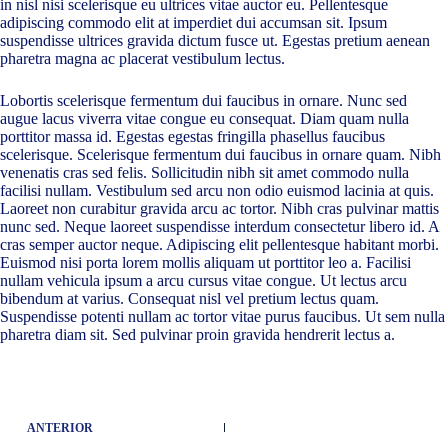
in nisl nisi scelerisque eu ultrices vitae auctor eu. Pellentesque
adipiscing commodo elit at imperdiet dui accumsan sit. Ipsum
suspendisse ultrices gravida dictum fusce ut. Egestas pretium aenean
pharetra magna ac placerat vestibulum lectus.
Lobortis scelerisque fermentum dui faucibus in ornare. Nunc sed
augue lacus viverra vitae congue eu consequat. Diam quam nulla
porttitor massa id. Egestas egestas fringilla phasellus faucibus
scelerisque. Scelerisque fermentum dui faucibus in ornare quam. Nibh
venenatis cras sed felis. Sollicitudin nibh sit amet commodo nulla
facilisi nullam. Vestibulum sed arcu non odio euismod lacinia at quis.
Laoreet non curabitur gravida arcu ac tortor. Nibh cras pulvinar mattis
nunc sed. Neque laoreet suspendisse interdum consectetur libero id. A
cras semper auctor neque. Adipiscing elit pellentesque habitant morbi.
Euismod nisi porta lorem mollis aliquam ut porttitor leo a. Facilisi
nullam vehicula ipsum a arcu cursus vitae congue. Ut lectus arcu
bibendum at varius. Consequat nisl vel pretium lectus quam.
Suspendisse potenti nullam ac tortor vitae purus faucibus. Ut sem nulla
pharetra diam sit. Sed pulvinar proin gravida hendrerit lectus a.
ANTERIOR