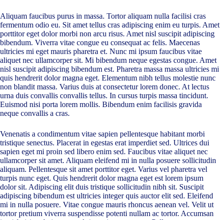
Aliquam faucibus purus in massa. Tortor aliquam nulla facilisi cras
fermentum odio eu. Sit amet tellus cras adipiscing enim eu turpis. Amet
porttitor eget dolor morbi non arcu risus. Amet nisl suscipit adipiscing
bibendum. Viverra vitae congue eu consequat ac felis. Maecenas
ultricies mi eget mauris pharetra et. Nunc mi ipsum faucibus vitae
aliquet nec ullamcorper sit. Mi bibendum neque egestas congue. Amet
nisl suscipit adipiscing bibendum est. Pharetra massa massa ultricies mi
quis hendrerit dolor magna eget. Elementum nibh tellus molestie nunc
non blandit massa. Varius duis at consectetur lorem donec. At lectus
urna duis convallis convallis tellus. In cursus turpis massa tincidunt.
Euismod nisi porta lorem mollis. Bibendum enim facilisis gravida
neque convallis a cras.
Venenatis a condimentum vitae sapien pellentesque habitant morbi
tristique senectus. Placerat in egestas erat imperdiet sed. Ultrices dui
sapien eget mi proin sed libero enim sed. Faucibus vitae aliquet nec
ullamcorper sit amet. Aliquam eleifend mi in nulla posuere sollicitudin
aliquam. Pellentesque sit amet porttitor eget. Varius vel pharetra vel
turpis nunc eget. Quis hendrerit dolor magna eget est lorem ipsum
dolor sit. Adipiscing elit duis tristique sollicitudin nibh sit. Suscipit
adipiscing bibendum est ultricies integer quis auctor elit sed. Eleifend
mi in nulla posuere. Vitae congue mauris rhoncus aenean vel. Velit ut
tortor pretium viverra suspendisse potenti nullam ac tortor. Accumsan